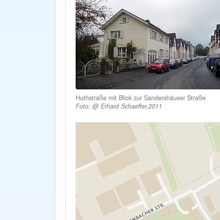
Huthstraße mit Blick zur Sandershäuser Straße
Foto: @ Erhard Schaeffer,2011