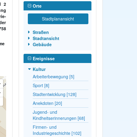
d 2
Orte
ung
ie-
Stadtplanansicht
der
758
Straßen
Stadtansicht
lme
Gebäude
Ereignisse
Kultur
Arbeiterbewegung [5]
Sport [8]
Stadtentwicklung [128]
Anekdoten [20]
Jugend- und
Kindheitserinnerungen [68]
Firmen- und
Industriegeschichte [102]