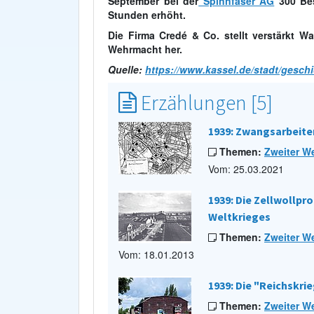
September bei der
Spinnfaser AG
300 Bes
Stunden erhöht.
Die Firma Credé & Co. stellt verstärkt 
Wehrmacht her.
Quelle:
https://www.kassel.de/stadt/geschi
Erzählungen [5]
1939: Zwangsarbeite
Themen:
Zweiter We
Vom: 25.03.2021
1939: Die Zellwollpr
Weltkrieges
Themen:
Zweiter We
Vom: 18.01.2013
1939: Die "Reichskri
Themen:
Zweiter We