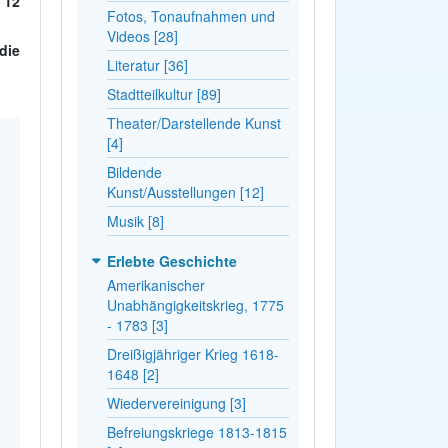
 12
Fotos, Tonaufnahmen und
Videos [28]
die
Literatur [36]
Stadtteilkultur [89]
Theater/Darstellende Kunst
[4]
Bildende
Kunst/Ausstellungen [12]
Musik [8]
Erlebte Geschichte
Amerikanischer
Unabhängigkeitskrieg, 1775
- 1783 [3]
Dreißigjähriger Krieg 1618-
1648 [2]
Wiedervereinigung [3]
Befreiungskriege 1813-1815