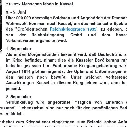
213 852 Menschen leben in Kassel.
3. - 5. Juni
Über 200 000 ehemalige Soldaten und Angehörige der Deutsc
Wehrmacht kommen nach Kassel, um das militärische Spekta
des "Großdeutschen
Reichskriegertags 1939
" zu erleben, 
von der Reichskriegertag GmbH und dem Kasse
Verkehrsverein organisiert wird.
1. September
Als in den Morgenstunden bekannt wird, daß Deutschland s
im Krieg befindet, nimmt dies die Kasseler Bevölkerung ruh
beinahe gelassen hin. Euphorische Kriegsbegeisterung wie
n
August 1914 gibt es nirgends. Die Opfer und Entbehrungen s
den meisten noch bewußt. Unter welchen verheeren
Auswirkungen Kassel in diesem Krieg leiden wird, ahnt k
jemand.
2. September
Verdunkelung wird angeordnet: "Täglich von Einbruch 
zustand". Lebensmittel sind nur noch für den persönlichen Bed
 erhältlich.
arbeiter zum Kriegsdienst eingezogen, zum Beispiel schon Anf