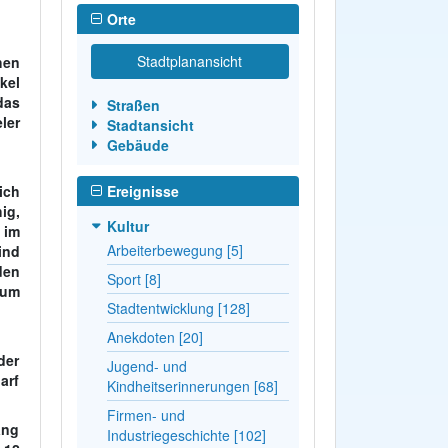
Orte
Stadtplanansicht
hen
kel
das
Straßen
ler
Stadtansicht
Gebäude
ich
Ereignisse
ig,
Kultur
 im
Arbeiterbewegung [5]
ind
den
Sport [8]
aum
Stadtentwicklung [128]
Anekdoten [20]
der
Jugend- und
arf
Kindheitserinnerungen [68]
Firmen- und
ang
Industriegeschichte [102]