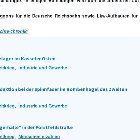
chäftigte. In einigen Abteilungen wird dort die Arbeitszeit auf
Waggons für die Deutsche Reichsbahn sowie Lkw-Aufbauten für 
chte/chronik/
rlager im Kasseler Osten
ltkrieg
,
Industrie und Gewerbe
oduktion bei der Spinnfaser im Bombenhagel des Zweiten
ltkrieg
,
Industrie und Gewerbe
egerhalle" in der Forstfeldstraße
ltkrieg
,
Menschen erzählen