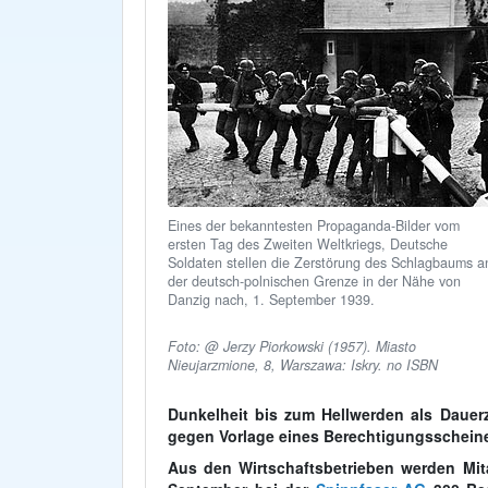
Eines der bekanntesten Propaganda-Bilder vom
ersten Tag des Zweiten Weltkriegs, Deutsche
Soldaten stellen die Zerstörung des Schlagbaums a
der deutsch-polnischen Grenze in der Nähe von
Danzig nach, 1. September 1939.
Foto: @ Jerzy Piorkowski (1957). Miasto
Nieujarzmione, 8, Warszawa: Iskry. no ISBN
Dunkelheit bis zum Hellwerden als Dauer
gegen Vorlage eines Berechtigungsscheines
Aus den Wirtschaftsbetrieben werden Mit