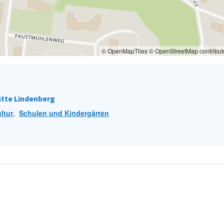
© OpenMapTiles © OpenStreetMap contribut
ätte Lindenberg
ultur
,
Schulen und Kindergärten