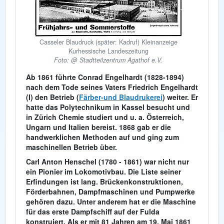
Casseler Blaudruck (später: Kadruf) Kleinanzeige
Kurhessische Landeszeitung
Foto: @ Stadtteilzentrum Agathof e.V.
Ab
1861
führte Conrad Engelhardt (1828-1894)
nach dem Tode seines Vaters Friedrich Engelhardt
(I) den Betrieb (
Färber-und Blaudrukerei
) weiter. Er
hatte das Polytechnikum in Kassel besucht und
in Zürich Chemie studiert und u. a. Österreich,
Ungarn und Italien bereist. 1868 gab er die
handwerklichen Methoden auf und ging zum
maschinellen Betrieb über.
Carl Anton Henschel (1780 - 1861) war nicht nur
ein Pionier im Lokomotivbau. Die Liste seiner
Erfindungen ist lang. Brückenkonstruktionen,
Förderbahnen, Dampfmaschinen und Pumpwerke
gehören dazu. Unter anderem hat er die Maschine
für das erste Dampfschiff auf der Fulda
konstruiert. Als er mit 81 Jahren am
19. Mai 1861