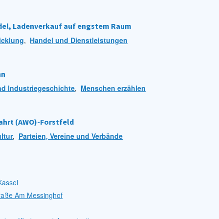
del, Ladenverkauf auf engstem Raum
icklung
,
Handel und Dienstleistungen
nn
nd Industriegeschichte
,
Menschen erzählen
ahrt (AWO)-Forstfeld
ultur
,
Parteien, Vereine und Verbände
Kassel
Straße Am Messinghof