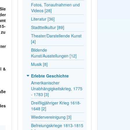
Fotos, Tonaufnahmen und
Sie
Videos [28]
er
Literatur [36]
mmt
15-
Stadtteilkultur [89]
 zu
Theater/Darstellende Kunst
[4]
ter
Bildende
Kunst/Ausstellungen [12]
Musik [8]
l &
Erlebte Geschichte
Amerikanischer
Unabhängigkeitskrieg, 1775
aße
- 1783 [3]
Dreißigjähriger Krieg 1618-
des
1648 [2]
Wiedervereinigung [3]
Befreiungskriege 1813-1815