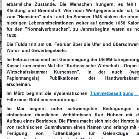
erbärmliche Zustände. Die Menschen hungern, es fehlt
Kleidung und Brennstoff. Wer noch Wertgegenstände hat, fä
zum "Hamstern" aufs Land. Im
Sommer 1946
sinken die ohne
niedrigen Lebensmittelrationen weiter auf gerade 1058 Kalor
für den "Normalverbraucher", zu Jahresbeginn waren es n
1620.
Die Fulda tritt am
09. Februar
über die Ufer und überschwe
Wohn- und Gewerbegebiete.
Im
Februar
erscheint mit Genehmigung der US-Militärregierung
Kassel zum ersten Mal die "Kurhessische Wirtschaft - Organ 
Wirtschaftskammer Kurhessen", in der auch (we
Papiermangels) Publikationen der Handwerkskam
erscheinen.
Im
März
beginnt die systematischen
Trümmerbeseitigung
Hilfe einer Notdienstverordnung .
Im
Mai
beginnt unter schwierigsten Bedingungen 
einfachsten räumlichen Verhältnissen Kurt Hübner mit 
Aufbau eines Betriebes. Die Firma macht sich mit der Herstell
von technischen Gummiwaren einen Namen und erlangt mit 
Fertigung von Faltenbälgen für Gelenkzüge u