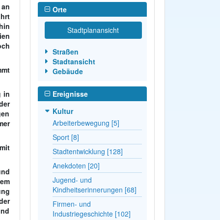
 an
Orte
hrt
hin
Stadtplanansicht
ien
och
Straßen
Stadtansicht
mmt
Gebäude
 in
Ereignisse
der
Kultur
gen
Arbeiterbewegung [5]
mer
Sport [8]
mit
Stadtentwicklung [128]
Anekdoten [20]
und
Jugend- und
dem
Kindheitserinnerungen [68]
ung
der
Firmen- und
nd
Industriegeschichte [102]