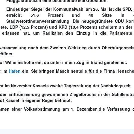
Fluggastbrücken eine bedeutende Marktposition.
Eindeutiger Sieger der Kommunalwahl am
26. Mai
ist die SPD. 
erreicht 51,6 Prozent und 40 Sitze in d
Stadtverordnetenversammlung. Die neugegründete CDU ko
nete. LDP (12,5 Prozent) und KPD (10,4 Prozent) scheitern an der 
ung erlassen hat, um Radikalen den Einzug in die Parlamente
nversammlung nach dem Zweiten Weltkrieg durch Oberbürgermeis
röffnet.
f Wilhelmshöhe ein, da unter ihr ein Zug in Brand geraten ist.
r
im
Hafen
ein. Sie bringen Maschinenteile für die Firma Hensche
int im
November
Kassels zweite Tageszeitung der Nachkriegszeit.
 der Enttrümmerung gewonnenen Ziegelbruchs in der Schillerstr
dt Kassel in eigener Regie betreibt.
ahmen einer Volksabstimmung am
1. Dezember
die Verfassung 