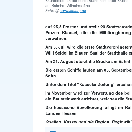
Bauarbeiten an der durch Brand zerstörten Brücke
am Bahnhof Wilhelmshöhe
Foto: @
www.steamy.de
auf 25,5 Prozent und stellt 20 Stadtverord
Prozent-Klausel, die die Militärregier
verwehren.
Am
5. Juli
wird die erste Stadtverordnete
Willi Seidel im Blauen Saal der Stadthalle e
Am
21. August
stürzt die Brücke am Bahnho
Die ersten Schiffe laufen am
05. Septembe
Sohn.
Unter dem Titel "Kasseler Zeitung" ersche
Im
November
wird zur Verwertung des bei
ein Bausteinwerk errichtet, welches die Sta
Die hessische Bevölkerung billigt im R
Landes Hessen.
Quellen: Kassel und die Region, Regiowiki