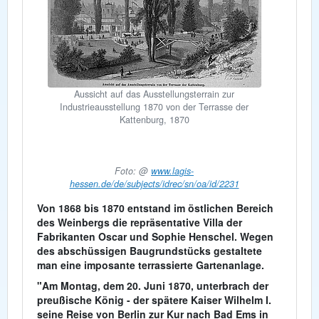
Aussicht auf das Ausstellungsterrain zur
Industrieausstellung 1870 von der Terrasse der
Kattenburg, 1870
Foto: @
www.lagis-
hessen.de/de/subjects/idrec/sn/oa/id/2231
Von 1868 bis 1870 entstand im östlichen Bereich
des Weinbergs die repräsentative Villa der
Fabrikanten Oscar und Sophie Henschel. Wegen
des abschüssigen Baugrundstücks gestaltete
man eine imposante terrassierte Gartenanlage.
"Am Montag, dem
20. Juni 1870
, unterbrach der
preußische König - der spätere Kaiser Wilhelm I.
seine Reise von Berlin zur Kur nach Bad Ems in