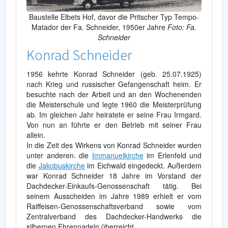
Baustelle Elbets Hof, davor die Pritscher Typ Tempo-
Matador der Fa. Schneider, 1950er Jahre
Foto: Fa.
Schneider
Konrad Schneider
1956 kehrte Konrad Schneider (geb. 25.07.1925)
nach Krieg und russischer Gefangenschaft heim. Er
besuchte nach der Arbeit und an den Wochenenden
die Meisterschule und legte 1960 die Meisterprüfung
ab. Im gleichen Jahr heiratete er seine Frau Irmgard.
Von nun an führte er den Betrieb mit seiner Frau
allein.
In die Zeit des Wirkens von Konrad Schneider wurden
unter anderen. die
Immanuelkirche
im Erlenfeld und
die
Jakobuskirche
im Eichwald eingedeckt. Außerdem
war Konrad Schneider 18 Jahre im Vorstand der
Dachdecker-Einkaufs-Genossenschaft tätig. Bei
seinem Ausscheiden im Jahre 1989 erhielt er vom
Raiffeisen-Genossenschaftsverband sowie vom
Zentralverband des Dachdecker-Handwerks die
silbernen Ehrennadeln überreicht.