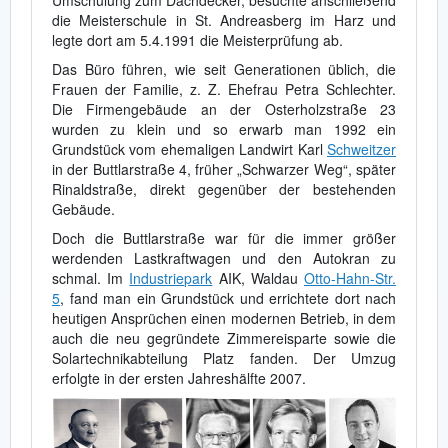
die Meisterschule in St. Andreasberg im Harz und
legte dort am 5.4.1991 die Meisterprüfung ab.
Das Büro führen, wie seit Generationen üblich, die
Frauen der Familie, z. Z. Ehefrau Petra Schlechter.
Die Firmengebäude an der Osterholzstraße 23
wurden zu klein und so erwarb man 1992 ein
Grundstück vom ehemaligen Landwirt Karl
Schweitzer
in der Buttlarstraße 4, früher „Schwarzer Weg“, später
Rinaldstraße, direkt gegenüber der bestehenden
Gebäude.
Doch die Buttlarstraße war für die immer größer
werdenden Lastkraftwagen und den Autokran zu
schmal. Im
Industriepark
AIK, Waldau
Otto-Hahn-Str.
5
, fand man ein Grundstück und errichtete dort nach
heutigen Ansprüchen einen modernen Betrieb, in dem
auch die neu gegründete Zimmereisparte sowie die
Solartechnikabteilung Platz fanden. Der Umzug
erfolgte in der ersten Jahreshälfte 2007.