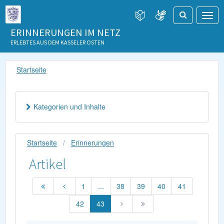
ERINNERUNGEN IM NETZ
ERLEBTES AUS DEM KASSELER OSTEN
Startseite
Kategorien und Inhalte
Startseite
Erinnerungen
Artikel
1
...
38
39
40
41
42
43