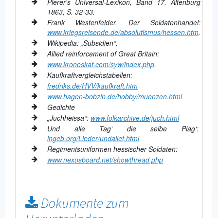
Pierer's Universal-Lexikon, Band 17. Altenburg
1863, S. 32-33.
Frank Westenfelder, Der Soldatenhandel:
www.kriegsreisende.de/absolutismus/hessen.htm
.
Wikipedia: „Subsidien“.
Allied reinforcement of Great Britain:
www.kronoskaf.com/syw/index.php
.
Kaufkraftvergleichstabellen:
fredriks.de/HVV/kaufkraft.htm
www.hagen-bobzin.de/hobby/muenzen.html
Gedichte
„Juchheissa“:
www.folkarchive.de/juch.html
Und alle Tag‘ die selbe Plag‘:
ingeb.org/Lieder/undallet.html
Regimentsuniformen hessischer Soldaten:
www.nexusboard.net/showthread.php
Dokumente zum