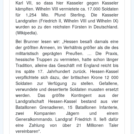
Karl VII, so dass hier Kasseler gegen Kasseler
kämpften. Wilhelm VIII vermietete ca. 17.000 Soldaten
für 1,254 Mio. Pfund Sterling. Die Kasseler
Landgrafen (Friedrich II, Wilhelm VIII und Wilhelm IX)
wurden so zu den reichsten Fürsten in Deutschland.
(Wikipedia).
Bei Brunner lesen wir: „Hessen besaß damals eine
der größten Armeen, im Verhältnis größer als die des
militaristisch geprägten Preußen. … Die Praxis,
hessische Truppen zu vermieten, hatte schon länger
Tradition, alleine das Geschäft mit England reicht bis
ins späte 17. Jahrhundert zurück. Hessen-Kassel
verpflichtete sich dazu, der britischen Krone 12 000
Soldaten zur Verfügung zu stellen. Gefallene,
verwundete und desertierte Soldaten mussten ersetzt
werden. Das größte Kontingent aus der
Landgrafschaft Hessen-Kassel bestand aus vier
Bataillonen Grenadieren, 15 Bataillonen Infanterie,
zwei Kompanien Jägern und einem
Generalkommando. Landgraf Friedrich II. ließ dafür
eine Zahlung von über 21 Millionen Taler
vereinbaren".