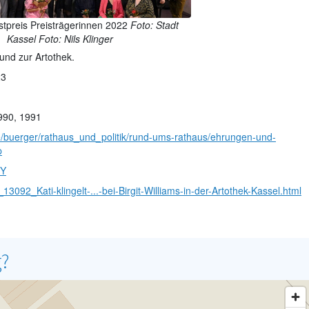
stpreis Preisträgerinnen 2022
Foto: Stadt
Kassel Foto: Nils Klinger
und zur Artothek.
23
990, 1991
e/buerger/rathaus_und_politik/rund-ums-rathaus/ehrungen-und-
p
6Y
092_Kati-klingelt-...-bei-Birgit-Williams-in-der-Artothek-Kassel.html
g?