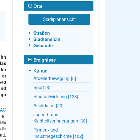
Orte
Stadtplanansicht
Straßen
Stadtansicht
Gebäude
ohn
Ereignisse
as
der
Kultur
 er
Arbeiterbewegung [5]
/43
Sport [8]
und
ago
Stadtentwicklung [128]
Anekdoten [20]
 AG
Jugend- und
die
Kindheitserinnerungen [68]
Die
die
Firmen- und
att,
Industriegeschichte [102]