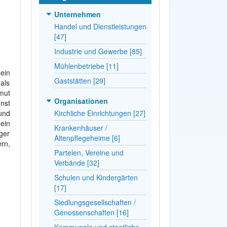
Unternehmen
Handel und Dienstleistungen
[47]
Industrie und Gewerbe [85]
Mühlenbetriebe [11]
 ein
Gaststätten [29]
als
mut
Organisationen
nst
Kirchliche Einrichtungen [27]
 und
ein
Krankenhäuser /
ger
Altenpflegeheime [6]
rn,
Parteien, Vereine und
Verbände [32]
Schulen und Kindergärten
[17]
Siedlungsgesellschaften /
Genossenschaften [16]
Kommunale und staatliche