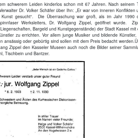
gem schwerem Leiden kinderlos schon mit 67 Jahren. Nach seinem 
erwalter Dr. Volker Schäfer über Ihn: „Er war von inneren Konflikten 
 Kunst gesucht“. Die Überraschung war groß, als im Jahr 1990 
pinnfaser Werksleiters, Dr. Wolfgang Zippel, geöffnet wurde. Zip
iegenschaften, Bargeld und Kunstgegenstände) der Stadt Kassel mit 
ünstler zu errichten. Vor allem junge Musiker und bildende Künstler, 
sen ansässig oder gebürtig sind sollen mit dem Preis bedacht werden.Ü
fgang Zippel den Kasseler Museen auch noch die Bilder seiner Samml
l, Tischbein und Bantzer.