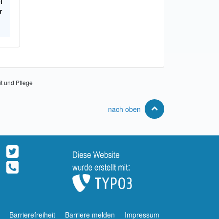
l
r
it und Pflege
nach oben
Barrierefreiheit
Barriere melden
Impressum