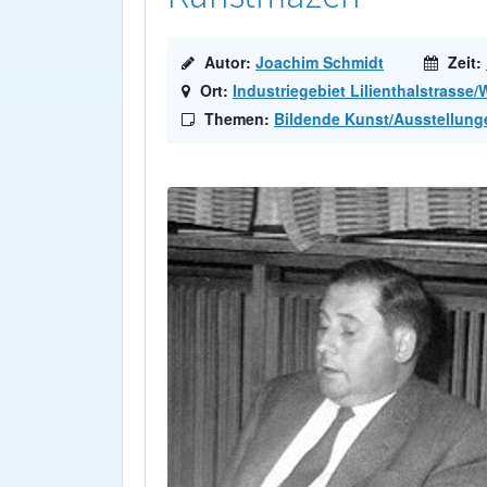
Autor:
Joachim Schmidt
Zeit:
Ort:
Industriegebiet Lilienthalstrasse
Themen:
Bildende Kunst/Ausstellung