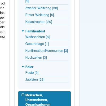
[5]
Tod
und
Zweiter Weltkrieg [38]
das
Erster Weltkrieg [5]
pel
Katastrophen [20]
der
die
Familienfest
ber
ung
Weihnachten [8]
Geburtstage [1]
Konfirmation/Kommunion [3]
Hochzeiten [3]
Feier
Feste [9]
Jubiläen [23]
Menschen,
Unternehmen,
Organisationen