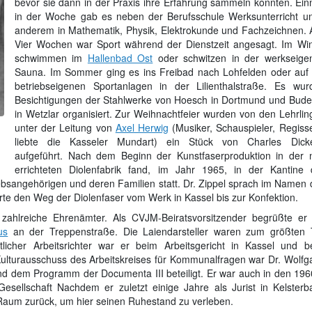
bevor sie dann in der Praxis ihre Erfahrung sammeln konnten. Ein
in der Woche gab es neben der Berufsschule Werksunterricht un
anderem in Mathematik, Physik, Elektrokunde und Fachzeichnen. A
Vier Wochen war Sport während der Dienstzeit angesagt. Im Win
schwimmen im
Hallenbad Ost
oder schwitzen in der werkseige
Sauna. Im Sommer ging es ins Freibad nach Lohfelden oder auf 
betriebseigenen Sportanlagen in der Lilienthalstraße. Es wur
Besichtigungen der Stahlwerke von Hoesch in Dortmund und Bude
in Wetzlar organisiert. Zur Weihnachtfeier wurden von den Lehrlin
unter der Leitung von
Axel Herwig
(Musiker, Schauspieler, Regisse
liebte die Kasseler Mundart) ein Stück von Charles Dick
aufgeführt. Nach dem Beginn der Kunstfaserproduktion in der 
errichteten Diolenfabrik fand, im Jahr 1965, in der Kantine 
bsangehörigen und deren Familien statt. Dr. Zippel sprach im Namen 
rte den Weg der Diolenfaser vom Werk in Kassel bis zur Konfektion.
r zahlreiche Ehrenämter. Als CVJM-Beiratsvorsitzender begrüßte er 
us
an der Treppenstraße. Die Laiendarsteller waren zum größten T
licher Arbeitsrichter war er beim Arbeitsgericht in Kassel und b
Kulturausschuss des Arbeitskreises für Kommunalfragen war Dr. Wolfg
und dem Programm der Documenta III beteiligt. Er war auch in den 196
esellschaft Nachdem er zuletzt einige Jahre als Jurist in Kelsterb
r Raum zurück, um hier seinen Ruhestand zu verleben.