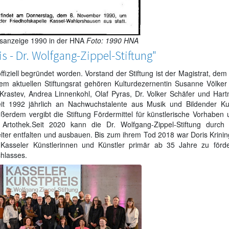
esanzeige 1990 in der HNA
Foto: 1990 HNA
is - Dr. Wolfgang-Zippel-Stiftung"
ffiziell begründet worden. Vorstand der Stiftung ist der Magistrat, dem
 Dem aktuellen Stiftungsrat gehören Kulturdezernentin Susanne Völker 
Krastev, Andrea Linnenkohl, Olaf Pyras, Dr. Volker Schäfer und Hart
eit 1992 jährlich an Nachwuchstalente aus Musik und Bildender Ku
 Außerdem vergibt die Stiftung Fördermittel für künstlerische Vorhaben
Artothek.Seit 2020 kann die Dr. Wolfgang-Zippel-Stiftung durch 
eiter entfalten und ausbauen. Bis zum ihrem Tod 2018 war Doris Krinin
m Kasseler Künstlerinnen und Künstler primär ab 35 Jahre zu förde
chlasses.