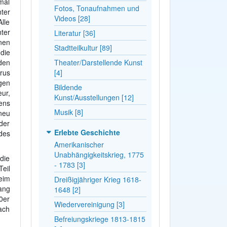
mal
Fotos, Tonaufnahmen und
ter
Videos [28]
lle
ter
Literatur [36]
nen
Stadtteilkultur [89]
die
den
Theater/Darstellende Kunst
rus
[4]
gen
Bildende
ur,
Kunst/Ausstellungen [12]
ens
Musik [8]
neu
der
Erlebte Geschichte
des
Amerikanischer
Unabhängigkeitskrieg, 1775
die
- 1783 [3]
eil
eim
Dreißigjähriger Krieg 1618-
ang
1648 [2]
0er
Wiedervereinigung [3]
ach
Befreiungskriege 1813-1815