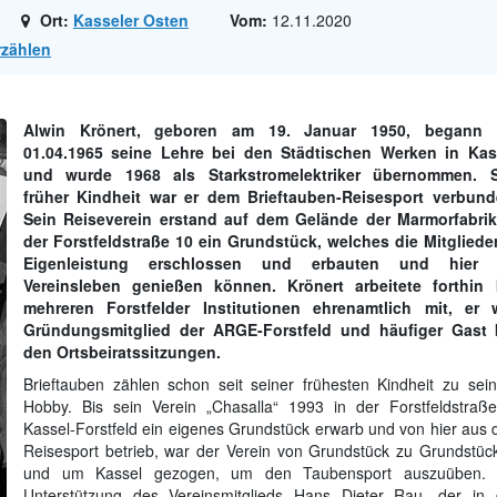
Ort:
Kasseler Osten
Vom:
12.11.2020
zählen
Alwin Krönert, geboren am 19. Januar 1950, begann
01.04.1965 seine Lehre bei den Städtischen Werken in Kas
und wurde 1968 als Starkstromelektriker übernommen. S
früher Kindheit war er dem Brieftauben-Reisesport verbund
Sein Reiseverein erstand auf dem Gelände der Marmorfabrik
der Forstfeldstraße 10 ein Grundstück, welches die Mitglieder
Eigenleistung erschlossen und erbauten und hier 
Vereinsleben genießen können. Krönert arbeitete forthin 
mehreren Forstfelder Institutionen ehrenamtlich mit, er 
Gründungsmitglied der ARGE-Forstfeld und häufiger Gast 
den Ortsbeiratssitzungen.
Brieftauben zählen schon seit seiner frühesten Kindheit zu sei
Hobby. Bis sein Verein „Chasalla“ 1993 in der Forstfeldstraße
Kassel-Forstfeld ein eigenes Grundstück erwarb und von hier aus 
Reisesport betrieb, war der Verein von Grundstück zu Grundstück
und um Kassel gezogen, um den Taubensport auszuüben. 
Unterstützung des Vereinsmitglieds Hans Dieter Rau, der in 