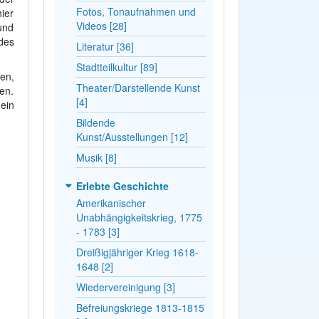
Fotos, Tonaufnahmen und
hier
Videos [28]
und
des
Literatur [36]
Stadtteilkultur [89]
en,
Theater/Darstellende Kunst
en.
[4]
ein
Bildende
Kunst/Ausstellungen [12]
Musik [8]
Erlebte Geschichte
Amerikanischer
Unabhängigkeitskrieg, 1775
- 1783 [3]
Dreißigjähriger Krieg 1618-
1648 [2]
Wiedervereinigung [3]
Befreiungskriege 1813-1815