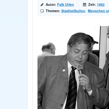
Autor:
Falk Urlen
Zeit:
1992
Themen:
Stadtteilkultur
,
Menschen er