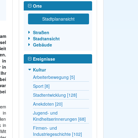
Orte
Stadtplanansicht
Straßen
 am
Stadtansicht
sel
Gebäude
eit
en.
Ereignisse
 in
 in
Kultur
Ihr
Arbeiterbewegung [5]
bei
war
Sport [8]
bei
Stadtentwicklung [128]
Anekdoten [20]
nem
 in
Jugend- und
den
Kindheitserinnerungen [68]
 in
Firmen- und
Mit
Industriegeschichte [102]
der