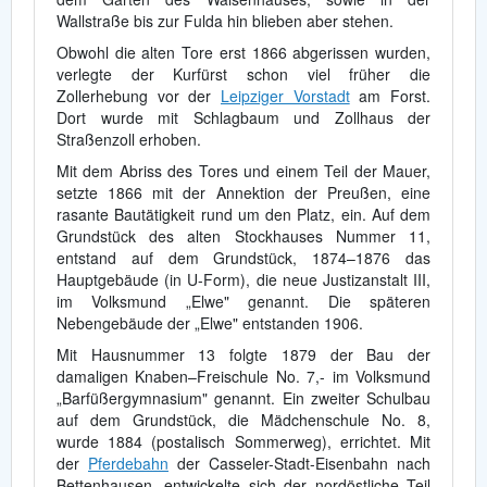
Wallstraße bis zur Fulda hin blieben aber stehen.
Obwohl die alten Tore erst 1866 abgerissen wurden,
verlegte der Kurfürst schon viel früher die
Zollerhebung vor der
Leipziger Vorstadt
am Forst.
Dort wurde mit Schlagbaum und Zollhaus der
Straßenzoll erhoben.
Mit dem Abriss des Tores und einem Teil der Mauer,
setzte 1866 mit der Annektion der Preußen, eine
rasante Bautätigkeit rund um den Platz, ein. Auf dem
Grundstück des alten Stockhauses Nummer 11,
entstand auf dem Grundstück, 1874–1876 das
Hauptgebäude (in U-Form), die neue Justizanstalt III,
im Volksmund „Elwe" genannt. Die späteren
Nebengebäude der „Elwe" entstanden 1906.
Mit Hausnummer 13 folgte 1879 der Bau der
damaligen Knaben–Freischule No. 7,- im Volksmund
„Barfüßergymnasium" genannt. Ein zweiter Schulbau
auf dem Grundstück, die Mädchenschule No. 8,
wurde 1884 (postalisch Sommerweg), errichtet. Mit
der
Pferdebahn
der Casseler-Stadt-Eisenbahn nach
Bettenhausen, entwickelte sich der nordöstliche Teil