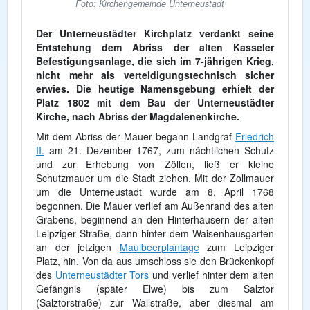
Foto: Kirchengemeinde Unterneustadt
Der Unterneustädter Kirchplatz verdankt seine
Entstehung dem Abriss der alten Kasseler
Befestigungsanlage, die sich im 7-jährigen Krieg,
nicht mehr als verteidigungstechnisch sicher
erwies. Die heutige Namensgebung erhielt der
Platz 1802 mit dem Bau der Unterneustädter
Kirche, nach Abriss der Magdalenenkirche.
Mit dem Abriss der Mauer begann Landgraf
Friedrich
II.
am 21. Dezember 1767, zum nächtlichen Schutz
und zur Erhebung von Zöllen, ließ er kleine
Schutzmauer um die Stadt ziehen. Mit der Zollmauer
um die Unterneustadt wurde am 8. April 1768
begonnen. Die Mauer verlief am Außenrand des alten
Grabens, beginnend an den Hinterhäusern der alten
Leipziger Straße, dann hinter dem Waisenhausgarten
an der jetzigen
Maulbeerplantage
zum Leipziger
Platz, hin. Von da aus umschloss sie den Brückenkopf
des
Unterneustädter Tors
und verlief hinter dem alten
Gefängnis (später Elwe) bis zum Salztor
(Salztorstraße) zur Wallstraße, aber diesmal am