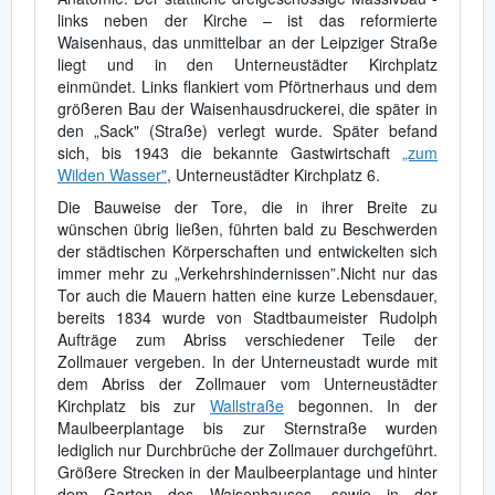
links neben der Kirche – ist das reformierte
Waisenhaus, das unmittelbar an der Leipziger Straße
liegt und in den Unterneustädter Kirchplatz
einmündet. Links flankiert vom Pförtnerhaus und dem
größeren Bau der Waisenhausdruckerei, die später in
den „Sack" (Straße) verlegt wurde. Später befand
sich, bis 1943 die bekannte Gastwirtschaft
„zum
Wilden Wasser"
, Unterneustädter Kirchplatz 6.
Die Bauweise der Tore, die in ihrer Breite zu
wünschen übrig ließen, führten bald zu Beschwerden
der städtischen Körperschaften und entwickelten sich
immer mehr zu „Verkehrshindernissen”.Nicht nur das
Tor auch die Mauern hatten eine kurze Lebensdauer,
bereits 1834 wurde von Stadtbaumeister Rudolph
Aufträge zum Abriss verschiedener Teile der
Zollmauer vergeben. In der Unterneustadt wurde mit
dem Abriss der Zollmauer vom Unterneustädter
Kirchplatz bis zur
Wallstraße
begonnen. In der
Maulbeerplantage bis zur Sternstraße wurden
lediglich nur Durchbrüche der Zollmauer durchgeführt.
Größere Strecken in der Maulbeerplantage und hinter
dem Garten des Waisenhauses, sowie in der