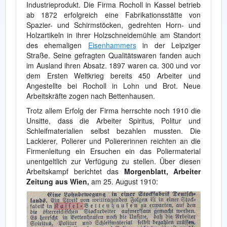
Industrieprodukt. Die Firma Rocholl in Kassel betrieb
ab 1872 erfolgreich eine Fabrikationsstätte von
Spazier- und Schirmstöcken, gedrehten Horn- und
Holzartikeln in ihrer Holzschneidemühle am Standort
des ehemaligen
Eisenhammers
in der Leipziger
Straße. Seine gefragten Qualitätswaren fanden auch
im Ausland ihren Absatz. 1897 waren ca. 300 und vor
dem Ersten Weltkrieg bereits 450 Arbeiter und
Angestellte bei Rocholl in Lohn und Brot. Neue
Arbeitskräfte zogen nach Bettenhausen.
Trotz allem Erfolg der Firma herrschte noch 1910 die
Unsitte, dass die Arbeiter Spiritus, Politur und
Schleifmaterialien selbst bezahlen mussten. Die
Lackierer, Polierer und Poliererinnen reichten an die
Firmenleitung ein Ersuchen ein das Poliermaterial
unentgeltlich zur Verfügung zu stellen. Über diesen
Arbeitskampf berichtet das
Morgenblatt, Arbeiter
Zeitung aus Wien,
am 25. August 1910: