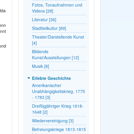
Fotos, Tonaufnahmen und
lda
Videos [28]
Literatur [36]
enn
Stadtteilkultur [89]
nnt
Theater/Darstellende Kunst
[4]
und
Bildende
Kunst/Ausstellungen [12]
Musik [8]
Erlebte Geschichte
Amerikanischer
Unabhängigkeitskrieg, 1775
- 1783 [3]
Dreißigjähriger Krieg 1618-
1648 [2]
Wiedervereinigung [3]
Befreiungskriege 1813-1815