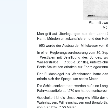
Plan mit zw
Mü
Man griff auf Überlegungen aus dem Jahr 19
Hann. Münden umzukanalisieren und den Hafe
1952 wurde der Ausbau der Mittelweser von B
In einer Regierungsvereinbarung vom 30. Se
- Westfalen mit Beteiligung des Bundes, w
Wasserstraße III (1000-t. Schiffe), unterzeic
Beide Staustufen erhalten zur Energiegewinnu
Der Fuldaspiegel bis Wahnhausen hätte da
erhöht sich der Spiegel um sechs Meter.
Die Schleusenkammern werden auf eine Länge 
Fahrwassertiefe auf 270 cm hat dementsprech
Gescheitert ist die Umsetzung wie Mitte der 
Wahnhausen, Wilhelmshausen und Bonaforth, d
von 6.75 bzw. 7.50 Meter.