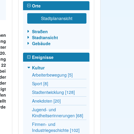
Orte
Stadtplanansicht
Straßen
hen
Stadtansicht
ung
Gebäude
ter
20.
Ereignisse
ung
 22
Kultur
bei
Arbeiterbewegung [5]
der
der
Sport [8]
igt
Stadtentwicklung [128]
fen
llt
Anekdoten [20]
rde
Jugend- und
Kindheitserinnerungen [68]
Firmen- und
Industriegeschichte [102]