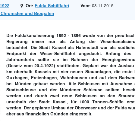
1922
Ort:
Fulda-Schifffahrt
Vom:
03.11.2015
, Chronisten und Biografen
Die Fuldakanalisierung 1892 - 1896 wurde von der preußisc
Regierung immer nur als Anfang der Weserkanalisier
betrachtet. Die Stadt Kassel als Hafenstadt war als südlichs
Endpunkt der Weser-Schifffahrt angedacht. Anfang des 
Jahrhunderts sollte sie im Rahmen der Energiegewinn
(Gesetz vom 20.4.1922) stattfinden. Geplant war der Ausbau
km oberhalb Kassels mit vier neuen Stauanlagen, die erste 
Guxhagen, Freienhagen, Wahnhausen und auf dem Radwer
bei Münden gebaut werden. Alle Schleusen mit Ausnahme 
Stadtschleuse und der Mündener Schleuse sollten beseit
werden und durch zwei neue Schleusen an den Staustu
unterhalb der Stadt Kassel, für 1000 Tonnen-Schiffe erste
werden. Der geplante Umbau der Oberweser und der Fulda wu
aber aus finanziellen Gründen eingestellt.