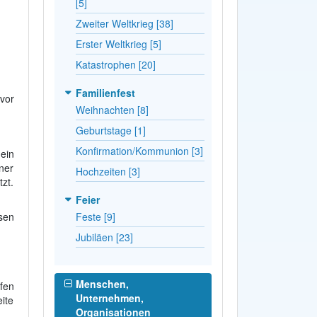
[5]
Zweiter Weltkrieg [38]
Erster Weltkrieg [5]
Katastrophen [20]
Familienfest
vor
Weihnachten [8]
Geburtstage [1]
Konfirmation/Kommunion [3]
ein
ner
Hochzeiten [3]
zt.
Feier
Feste [9]
sen
Jubiläen [23]
Menschen,
fen
Unternehmen,
ite
Organisationen