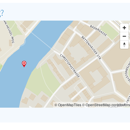
g?
© OpenMapTiles © OpenStreetMap contributors