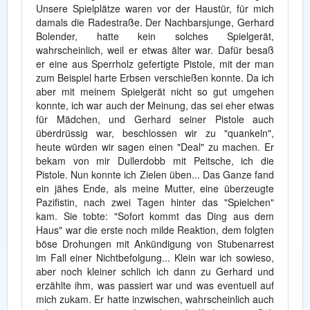
Unsere Spielplätze waren vor der Haustür, für mich
damals die Radestraße. Der Nachbarsjunge, Gerhard
Bolender, hatte kein solches Spielgerät,
wahrscheinlich, weil er etwas älter war. Dafür besaß
er eine aus Sperrholz gefertigte Pistole, mit der man
zum Beispiel harte Erbsen verschießen konnte. Da ich
aber mit meinem Spielgerät nicht so gut umgehen
konnte, ich war auch der Meinung, das sei eher etwas
für Mädchen, und Gerhard seiner Pistole auch
überdrüssig war, beschlossen wir zu "quankeln",
heute würden wir sagen einen "Deal" zu machen. Er
bekam von mir Dullerdobb mit Peitsche, ich die
Pistole. Nun konnte ich Zielen üben... Das Ganze fand
ein jähes Ende, als meine Mutter, eine überzeugte
Pazifistin, nach zwei Tagen hinter das "Spielchen"
kam. Sie tobte: "Sofort kommt das Ding aus dem
Haus" war die erste noch milde Reaktion, dem folgten
böse Drohungen mit Ankündigung von Stubenarrest
im Fall einer Nichtbefolgung... Klein war ich sowieso,
aber noch kleiner schlich ich dann zu Gerhard und
erzählte ihm, was passiert war und was eventuell auf
mich zukam. Er hatte inzwischen, wahrscheinlich auch