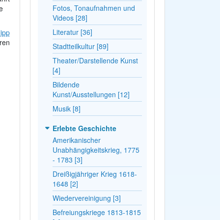
Fotos, Tonaufnahmen und
ie
Videos [28]
Literatur [36]
lipp
ren
Stadtteilkultur [89]
Theater/Darstellende Kunst
[4]
Bildende
Kunst/Ausstellungen [12]
Musik [8]
Erlebte Geschichte
Amerikanischer
Unabhängigkeitskrieg, 1775
- 1783 [3]
Dreißigjähriger Krieg 1618-
1648 [2]
Wiedervereinigung [3]
Befreiungskriege 1813-1815