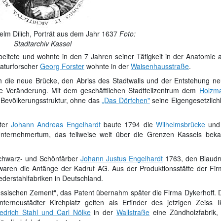
lm Dilich, Porträt aus dem Jahr 1637
Foto:
Stadtarchiv Kassel
eitete und wohnte in den 7 Jahren seiner Tätigkeit in der Anatomie
Naturforscher
Georg Forster
wohnte in der
Waisenhausstraße
.
h die neue Brücke, den Abriss des Stadtwalls und der Entstehung ne
he Veränderung. Mit dem geschäftlichen Stadtteilzentrum dem
Holzma
 Bevölkerungsstruktur, ohne das
„Das Dörfchen"
seine Eigengesetzlichk
ster
Johann Andreas Engelhardt
baute 1794 die
Wilhelmsbrücke
und
s Unternehmertum, das teilweise weit über die Grenzen Kassels beka
Schwarz- und Schönfärber
Johann Justus Engelhardt
1763, den Blaudr
s waren die Anfänge der Kadruf AG. Aus der Produktionsstätte der Fi
ederstahlfabriken in Deutschland.
ssischen Zement", das Patent übernahm später die Firma Dykerhoff. 
erneustädter Kirchplatz gelten als Erfinder des jetzigen Zeiss I
iedrich Stahl und Carl Nölke
in der
Wallstraße
eine Zündholzfabrik, 