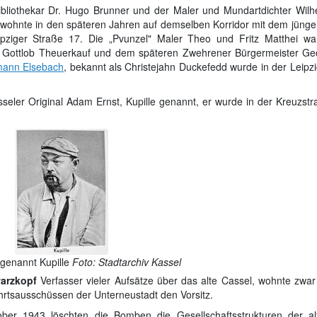
ibliothekar Dr. Hugo Brunner und der Maler und Mundartdichter Wilh
wohnte in den späteren Jahren auf demselben Korridor mit dem jünge
Leipziger Straße 17. Die „Pvunzel" Maler Theo und Fritz Matthei wa
r Gottlob Theuerkauf und dem späteren Zwehrener Bürgermeister Ge
ann Elsebach
, bekannt als Christejahn Duckefedd wurde in der Leipz
eler Original Adam Ernst, Kupille genannt, er wurde in der Kreuzstr
genannt Kupille
Foto: Stadtarchiv Kassel
warzkopf
Verfasser vieler Aufsätze über das alte Cassel, wohnte zwar
ahrtsausschüssen der Unterneustadt den Vorsitz.
r 1943 löschten die Bomben die Gesellschaftsstrukturen der al