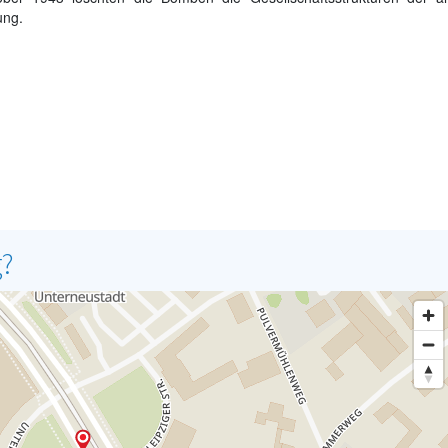
ung.
g?