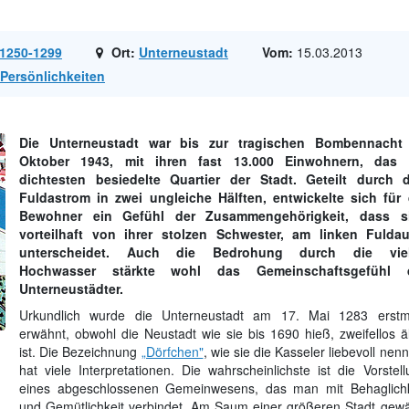
1250-1299
Ort:
Unterneustadt
Vom:
15.03.2013
Persönlichkeiten
Die Unterneustadt war bis zur tragischen Bombennacht
Oktober 1943, mit ihren fast 13.000 Einwohnern, das
dichtesten besiedelte Quartier der Stadt. Geteilt durch 
Fuldastrom in zwei ungleiche Hälften, entwickelte sich für 
Bewohner ein Gefühl der Zusammengehörigkeit, dass s
vorteilhaft von ihrer stolzen Schwester, am linken Fuldau
unterscheidet. Auch die Bedrohung durch die vie
Hochwasser stärkte wohl das Gemeinschaftsgefühl 
Unterneustädter.
Urkundlich wurde die Unterneustadt am 17. Mai 1283 erstm
erwähnt, obwohl die Neustadt wie sie bis 1690 hieß, zweifellos äl
ist. Die Bezeichnung
„Dörfchen"
, wie sie die Kasseler liebevoll nen
hat viele Interpretationen. Die wahrscheinlichste ist die Vorstel
eines abgeschlossenen Gemeinwesens, das man mit Behaglichk
und Gemütlichkeit verbindet. Am Saum einer größeren Stadt gewä