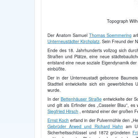
Topograph Wilhe
Der Anatom Samuel
Thomas Soemmering
arb
Unterneustädter Kirchplatz
. Sein Freund der 
Ende des 18. Jahrhunderts vollzog sich durc
Straßen und Plätze, eine neue städtebaulic
entstand eine neue soziale Eigendynamik der
einbüßte.
Der in der Unterneustadt geborene Baumei
Stadtteil entwickelte sich ein gewerbliche
wurde.
In der
Bettenhäuser Straße
entwickelte der 
und gilt als Erfinder des „Casseler Blau”, e
Siegfried Hirsch
, entstand einer der großen F
Ernst Koch
erfand in der Pulvermühle den „He
Gebrüder Arwed und Richard Hahn
am Unt
Sicherheitsschlüssel und 1872 gründeten
Fr