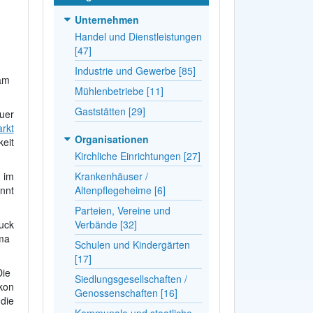
Unternehmen
Handel und Dienstleistungen
[47]
Industrie und Gewerbe [85]
 am
Mühlenbetriebe [11]
Gaststätten [29]
uer
rkt
Organisationen
eit
Kirchliche Einrichtungen [27]
 im
Krankenhäuser /
nnt
Altenpflegeheime [6]
Parteien, Vereine und
uck
Verbände [32]
rma
Schulen und Kindergärten
[17]
Die
Siedlungsgesellschaften /
kon
Genossenschaften [16]
die
Kommunale und staatliche