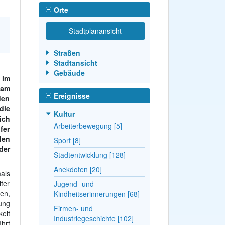
Orte
Stadtplanansicht
Straßen
Stadtansicht
Gebäude
 im
 am
Ereignisse
den
die
Kultur
ich
Arbeiterbewegung [5]
fer
len
Sport [8]
der
Stadtentwicklung [128]
Anekdoten [20]
als
ter
Jugend- und
nen,
Kindheitserinnerungen [68]
lung
Firmen- und
eit
Industriegeschichte [102]
hrt