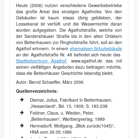
Heute (2006) nutzen verschiedene Gewerbebetriebe
das große Areal des einstigen Agathofes. Von den
Gebäuden ist kaum etwas übrig geblieben, der
Lossekanal ist verfüllt und die Wasserrechte daran
wurden aufgegeben. Die Agathofstraße, welche von
der Sandershäuser Straße bis in den alten Ortskern
von Bettenhausen zur Ringhofstraße führt, soll an den
Agathof erinnern. In einem
ehemaligen Schulgebäude
an der Agathofstraße Nr. 48 befindet sich heute das
Stadtteilzentrum Agathof
, www.agathof.de das mit
seinen vielfältigen Angeboten dazu beitragen möchte,
dass die Bettenhäuser Geschichte lebendig bleibt.
Autor: Bernd Schaeffer, März 2006
Quellenverzeichnis:
Diemar, Julius, Fabrikant in Bettenhausen,
„Hessenland“, Bd. 13, 1909, S. 183-238
Feldner, Claus, u. Wieden, Peter,
„Bettenhausen“, Wartbergverlag, 1989
Hermsdorff, Wolfgang, „Blick zurück(1045)“,
HNA vom 26.05.1986