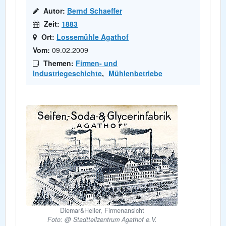
Autor:
Bernd Schaeffer
Zeit:
1883
Ort:
Lossemühle Agathof
Vom:
09.02.2009
Themen:
Firmen- und
Industriegeschichte
,
Mühlenbetriebe
Diemar&Heller, Firmenansicht
Foto: @ Stadtteilzentrum Agathof e.V.