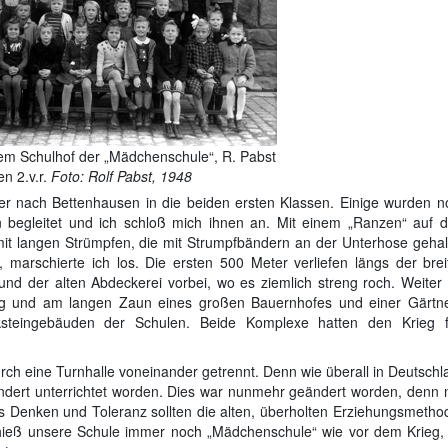
em Schulhof der „Mädchenschule“, R. Pabst
en 2.v.r.
Foto: Rolf Pabst, 1948
r nach Bettenhausen in die beiden ersten Klassen. Einige wurden n
n begleitet und ich schloß mich ihnen an. Mit einem „Ranzen“ auf 
it langen Strümpfen, die mit Strumpfbändern an der Unterhose gehal
rschierte ich los. Die ersten 500 Meter verliefen längs der brei
nd der alten Abdeckerei vorbei, wo es ziemlich streng roch. Weiter 
 und am langen Zaun eines großen Bauernhofes und einer Gärtne
ksteingebäuden der Schulen. Beide Komplexe hatten den Krieg f
rch eine Turnhalle voneinander getrennt. Denn wie überall in Deutschl
dert unterrichtet worden. Dies war nunmehr geändert worden, denn 
es Denken und Toleranz sollten die alten, überholten Erziehungsmetho
 hieß unsere Schule immer noch „Mädchenschule“ wie vor dem Krieg, 