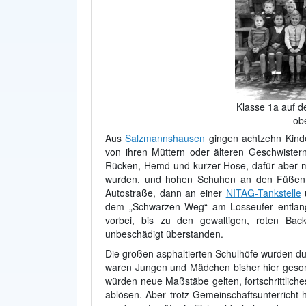
Klasse 1a auf d
ob
Aus
Salzmannshausen
gingen achtzehn Kinde
von ihren Müttern oder älteren Geschwister
Rücken, Hemd und kurzer Hose, dafür aber m
wurden, und hohen Schuhen an den Füßen, ma
Autostraße, dann an einer
NITAG-Tankstelle
u
dem „Schwarzen Weg“ am Losseufer entlang
vorbei, bis zu den gewaltigen, roten Bac
unbeschädigt überstanden.
Die großen asphaltierten Schulhöfe wurden du
waren Jungen und Mädchen bisher hier geson
würden neue Maßstäbe gelten, fortschrittlich
ablösen. Aber trotz Gemeinschaftsunterricht