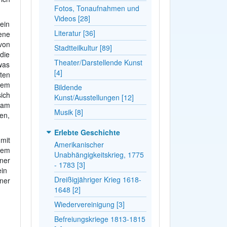
Fotos, Tonaufnahmen und
Videos [28]
ein
Literatur [36]
ene
von
Stadtteilkultur [89]
die
Theater/Darstellende Kunst
was
[4]
ten
tem
Bildende
ich
Kunst/Ausstellungen [12]
 am
Musik [8]
en,
Erlebte Geschichte
mit
Amerikanischer
lem
Unabhängigkeitskrieg, 1775
ner
- 1783 [3]
ein
Dreißigjähriger Krieg 1618-
ner
1648 [2]
Wiedervereinigung [3]
Befreiungskriege 1813-1815