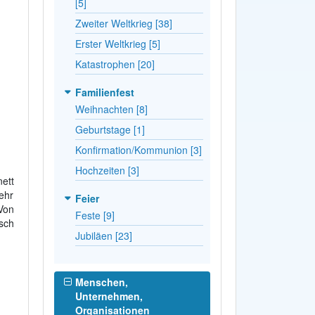
[5]
Zweiter Weltkrieg [38]
Erster Weltkrieg [5]
Katastrophen [20]
Familienfest
Weihnachten [8]
Geburtstage [1]
Konfirmation/Kommunion [3]
Hochzeiten [3]
ett
ehr
Feier
Von
Feste [9]
sch
Jubiläen [23]
Menschen,
Unternehmen,
Organisationen