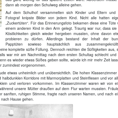
dann ab morgen den Schulweg alleine gehen.
Auf dem Schulhof versammelten sich Kinder und Eltern und 
Fotograf knipste Bilder von jedem Kind. Nicht alle hatten eig
„Zuckertüten“. Für das Erinnerungsfoto bekamen diese eine Tüte 
einem anderen Kind in den Arm gelegt. Traurig war nur, dass sie 
Köstlichkeiten gleich wieder hergeben mussten, ohne davon et
probieren zu dürfen. Allerdings bestand der Inhalt der bun
Papptüten sowieso hauptsächlich aus zusammengeknüll
eine komplette süße Füllung. Dennoch reichten die Süßigkeiten aus, s
enfalls war mir am Nachmittag nach dem ersten Schultag schlecht und
wenn es wieder etwas Süßes geben sollte, würde ich mir mehr Zeit lass
 mir zumindest vorgenommen.
äude etwas unheimlich und unübersichtlich. Die hohen Klassenzimmer 
 halbdunklen Korridore mit Marmorplatten und Steinfliesen und vor al
h klein und verloren vorkommen. Im Klassenzimmer waren wir von ei
während unsere Mütter draußen auf dem Flur warten mussten. Fräul
er sanften, ruhigen Stimme, fragte nach unseren Namen, und nach ei
rn nach Hause gehen.