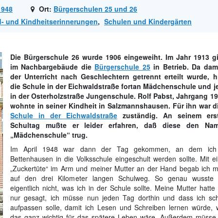
1948
Ort:
Bürgerschulen 25 und 26
- und Kindheitserinnerungen
,
Schulen und Kindergärten
Die Bürgerschule 26 wurde 1906 eingeweiht. Im Jahr 1913 g
im Nachbargebäude die
Bürgerschule 25
in Betrieb. Da dam
der Unterricht nach Geschlechtern getrennt erteilt wurde, h
die Schule in der Eichwaldstraße fortan Mädchenschule und j
in der Osterholzstraße Jungenschule. Rolf Pabst, Jahrgang 19
wohnte in seiner Kindheit in Salzmannshausen. Für ihn war 
Schule in der Eichwaldstraße
zuständig. An seinem ers
Schultag mußte er leider erfahren, daß diese den Na
„Mädchenschule“ trug.
Im April 1948 war dann der Tag gekommen, an dem ich
Bettenhausen in die Volksschule eingeschult werden sollte. Mit ei
„Zuckertüte“ im Arm und meiner Mutter an der Hand begab ich m
auf den drei Kilometer langen Schulweg. So genau wusste 
eigentlich nicht, was ich in der Schule sollte. Meine Mutter hatte
nur gesagt, ich müsse nun jeden Tag dorthin und dass ich sc
aufpassen solle, damit ich Lesen und Schreiben lernen würde, w
das ganz wichtig für das spätere Leben wäre. Außerdem müsse 