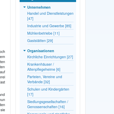
Unternehmen
Handel und Dienstleistungen
[47]
Industrie und Gewerbe [85]
Mühlenbetriebe [11]
Gaststätten [29]
Organisationen
och
dem
Kirchliche Einrichtungen [27]
ten
Krankenhäuser /
ten
Altenpflegeheime [6]
auf
Parteien, Vereine und
rei
Verbände [32]
ast
Schulen und Kindergärten
[17]
and
nun
Siedlungsgesellschaften /
den
Genossenschaften [16]
sie
Kommunale und staatliche