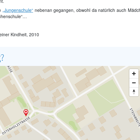
t.
ie
„Jungenschule“
nebenan gegangen, obwohl da natürlich auch Mädc
dchenschule“…
einer Kindheit, 2010
g?