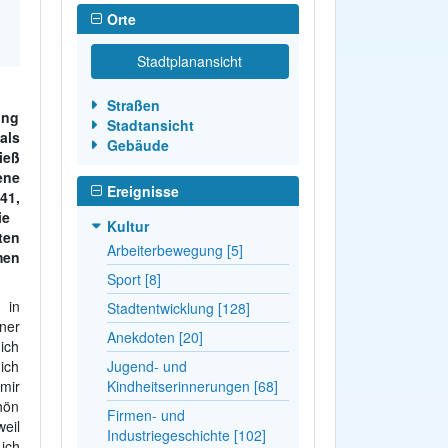
Orte
Stadtplanansicht
Straßen
ing
Stadtansicht
als
Gebäude
ieß
ene
Ereignisse
41,
die
Kultur
ten
Arbeiterbewegung [5]
men
Sport [8]
 in
Stadtentwicklung [128]
ner
Anekdoten [20]
ich
ich
Jugend- und
 mir
Kindheitserinnerungen [68]
hön
Firmen- und
eil
Industriegeschichte [102]
ich