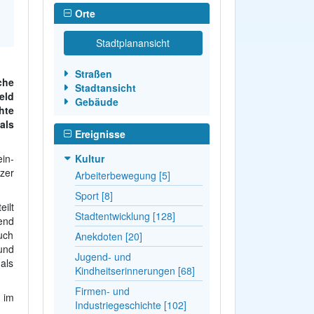
Orte
Stadtplanansicht
Straßen
che
Stadtansicht
eld
Gebäude
hte
als
Ereignisse
in-
Kultur
zer
Arbeiterbewegung [5]
Sport [8]
ilt
Stadtentwicklung [128]
end
uch
Anekdoten [20]
und
Jugend- und
als
Kindheitserinnerungen [68]
Firmen- und
 im
Industriegeschichte [102]