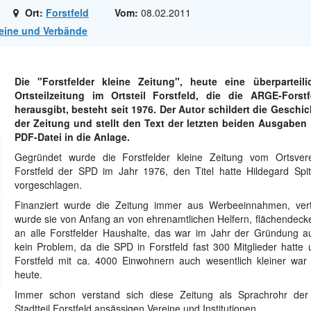
Ort:
Forstfeld
Vom:
08.02.2011
reine und Verbände
Die "Forstfelder kleine Zeitung", heute eine überparteili
Ortsteilzeitung im Ortsteil Forstfeld, die die ARGE-Forstf
herausgibt, besteht seit 1976. Der Autor schildert die Geschic
der Zeitung und stellt den Text der letzten beiden Ausgaben 
PDF-Datei in die Anlage.
Gegründet wurde die Forstfelder kleine Zeitung vom Ortsvere
Forstfeld der SPD im Jahr 1976, den Titel hatte Hildegard Spit
vorgeschlagen.
Finanziert wurde die Zeitung immer aus Werbeeinnahmen, verte
wurde sie von Anfang an von ehrenamtlichen Helfern, flächendeck
an alle Forstfelder Haushalte, das war im Jahr der Gründung a
kein Problem, da die SPD in Forstfeld fast 300 Mitglieder hatte 
Forstfeld mit ca. 4000 Einwohnern auch wesentlich kleiner war 
heute.
Immer schon verstand sich diese Zeitung als Sprachrohr der
Stadtteil Forstfeld ansässigen Vereine und Institutionen.