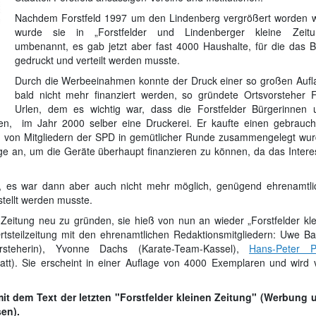
Nachdem Forstfeld 1997 um den Lindenberg vergrößert worden w
wurde sie in „Forstfelder und Lindenberger kleine Zeitu
umbenannt, es gab jetzt aber fast 4000 Haushalte, für die das Bl
gedruckt und verteilt werden musste.
Durch die Werbeeinahmen konnte der Druck einer so großen Aufl
bald nicht mehr finanziert werden, so gründete Ortsvorsteher F
Urlen, dem es wichtig war, dass die Forstfelder Bürgerinnen 
rden, im Jahr 2000 selber eine Druckerei. Er kaufte einen gebrauch
ann von Mitgliedern der SPD in gemütlicher Runde zusammengelegt wur
 an, um die Geräte überhaupt finanzieren zu können, da das Intere
ch, es war dann aber auch nicht mehr möglich, genügend ehrenamtli
stellt werden musste.
Zeitung neu zu gründen, sie hieß von nun an wieder „Forstfelder kle
Ortsteilzeitung mit den ehrenamtlichen Redaktionsmitgliedern: Uwe Bar
rsteherin), Yvonne Dachs (Karate-Team-Kassel),
Hans-Peter P
att). Sie erscheint in einer Auflage von 4000 Exemplaren und wird 
t dem Text der letzten "Forstfelder kleinen Zeitung" (Werbung 
en).