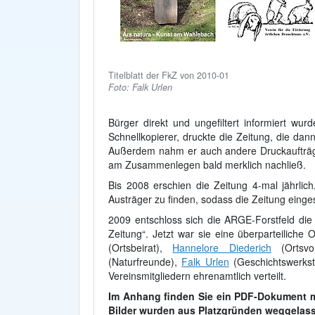
Titelblatt der FkZ von 2010-01
Foto: Falk Urlen
Bürger direkt und ungefiltert informiert wu
Schnellkopierer, druckte die Zeitung, die d
Außerdem nahm er auch andere Druckaufträge
am Zusammenlegen bald merklich nachließ.
Bis 2008 erschien die Zeitung 4-mal jährli
Austräger zu finden, sodass die Zeitung einge
2009 entschloss sich die ARGE-Forstfeld die 
Zeitung“. Jetzt war sie eine überparteiliche 
(Ortsbeirat),
Hannelore Diederich
(Ortsvo
(Naturfreunde),
Falk Urlen
(Geschichtswerkst
Vereinsmitgliedern ehrenamtlich verteilt.
Im Anhang finden Sie ein PDF-Dokument mi
Bilder wurden aus Platzgründen weggelass