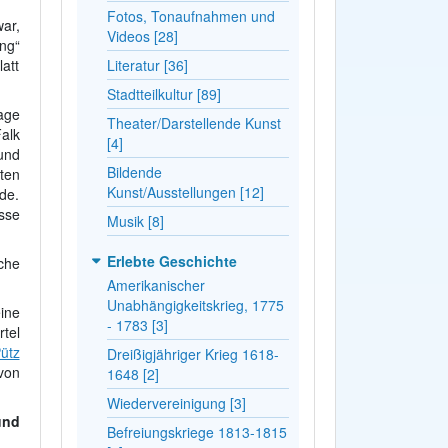
Fotos, Tonaufnahmen und
ar,
Videos [28]
ng“
att
Literatur [36]
Stadtteilkultur [89]
age
Theater/Darstellende Kunst
alk
[4]
und
Bildende
ten
Kunst/Ausstellungen [12]
de.
sse
Musik [8]
Erlebte Geschichte
che
Amerikanischer
Unabhängigkeitskrieg, 1775
ine
- 1783 [3]
tel
ütz
Dreißigjähriger Krieg 1618-
von
1648 [2]
Wiedervereinigung [3]
und
Befreiungskriege 1813-1815