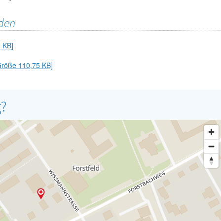
den
 KB]
 Größe 110,75 KB]
g?