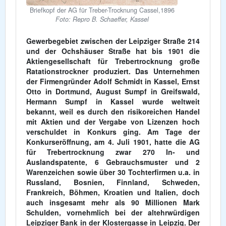
Briefkopf der AG für Treber-Trocknung Cassel,1896
Foto: Repro B. Schaeffer, Kassel
Gewerbegebiet zwischen der Leipziger Straße 214
und der Ochshäuser Straße hat bis 1901 die
Aktiengesellschaft für Trebertrocknung große
Ratationstrockner produziert. Das Unternehmen
der Firmengründer Adolf Schmidt in Kassel, Ernst
Otto in Dortmund, August Sumpf in Greifswald,
Hermann Sumpf in Kassel wurde weltweit
bekannt, weil es durch den risikoreichen Handel
mit Aktien und der Vergabe von Lizenzen hoch
verschuldet in Konkurs ging. Am Tage der
Konkurseröffnung, am 4. Juli 1901, hatte die AG
für Trebertrocknung zwar 270 In- und
Auslandspatente, 6 Gebrauchsmuster und 2
Warenzeichen sowie über 30 Tochterfirmen u.a. in
Russland, Bosnien, Finnland, Schweden,
Frankreich, Böhmen, Kroatien und Italien, doch
auch insgesamt mehr als 90 Millionen Mark
Schulden, vornehmlich bei der altehrwürdigen
Leipziger Bank in der Klostergasse in Leipzig.
Der