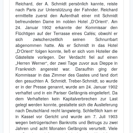
Reichard, der A. Schmidt persönlich kannte, reiste
nach Paris zur Unterstützung der Fahnder. Reichard
ermittelte zuerst den Aufenthalt einer mit Schmidt
befreundeten Dame im noblen Hotel „D‘Orient“. Am
24. Januar 1902 erkannte der Kommissar den
Flüchtigen auf der Terrasse eines Cafés; obwohl er
sich zwischenzeitlich seinen Schnurrbart
abgenommen hatte. Als er Schmidt in das Hotel
„D‘Orient“ folgen konnte, ließ er sich vom Hotelier die
Gästeliste vorlegen. Der Verdacht fiel auf einen
„Herren Werner“, der zwei Tage zuvor aus Dieppe in
Frankreich angereist war. Daraufhin ging der
Kommissar in das Zimmer des Gastes und fand dort
den gesuchten A. Schmidt. Treber-Schmidt, so wurde
er in der Presse genannt, wurde am 24. Januar 1902
verhaftet und in ein Pariser Gefängnis eingeliefert. Da
dem Verhafteten kein Kapitalverbrechen zur Last
gelegt werden konnte, gestaltete sich die Auslieferung
nach Deutschland recht langwierig. Schließlich kam er
in Kassel vor Gericht und wurde am 7. Juli 1903
wegen betrügerischen Bankrotts und Betrugs zu zwei
Jahren und acht Monaten Gefängnis verurteilt. Viele