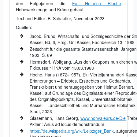
den Folgejahren die
Fa. Heinrich Rieche
Hebewerkzeuge und Kräne gebaut.
Text und Editor: B. Schaeffer, November 2023
Quellen:
Jacob, Bruno, Wirtschafts- und Sozialgeschichte der St
Kassel, Bd. II, Hrsg. Uni Kassel, Fachbereich 13, 1988
Zeitschrift für die gesamte Staatswissenschaft, Jahrga
1903, S. 69
Hermsdorf, Wolfgang, „Aus den Coupons nun drehen w
Fidibusse.“ HNA vom 13.03.1963
Hoche, Hans (1872-1957), Ein Vierteljahrhundert Kasse
Erinnerungen – Erlebtes, Erstrebtes und Gedachtes,
Transkribiert und herausgegeben von Helmut Bernert,
Kassel, auf Grundlage des Digitalisats einer Reprodukt
des Originaltyposkripts, Kassel, Universitätsbibliothek
Kassel – Landesbibliothek und Murhardsche Bibliothek
Stadt, 2023
Glasemann, Hans Georg,
www.nonvaleurs.de/Die
Trebe
Aktien: Anus ad locus demonstrandum.
https://de.wikipedia.org/wiki/Leipziger_Bank
, aufgerufe
November 2023