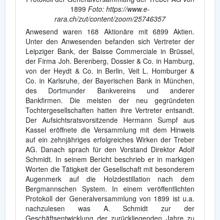
1899
Foto: https://www.e-
rara.ch/zut/content/zoom/25746357
Anwesend waren 168 Aktionäre mit 6899 Aktien.
Unter den Anwesenden befanden sich Vertreter der
Leipziger Bank, der Baisse Commerciale in Brüssel,
der Firma Joh. Berenberg, Dossier & Co. in Hamburg,
von der Heydt & Co. in Berlin, Veit L. Homburger &
Co. in Karlsruhe, der Bayerischen Bank in München,
des Dortmunder Bankvereins und anderer
Bankfirmen. Die meisten der neu gegründeten
Tochtergesellschaften hatten ihre Vertreter entsandt.
Der Aufsichtsratsvorsitzende Hermann Sumpf aus
Kassel eröffnete die Versammlung mit dem Hinweis
auf ein zehnjähriges erfolgreiches Wirken der Treber
AG. Danach sprach für den Vorstand Direktor Adolf
Schmidt. In seinem Bericht beschrieb er in markigen
Worten die Tätigkeit der Gesellschaft mit besonderem
Augenmerk auf die Holzdestillation nach dem
Bergmannschen System. In einem veröffentlichten
Protokoll der Generalversammlung von 1899 ist u.a.
nachzulesen was A. Schmidt zur der
Geschäftsentwicklung der zurückliegenden Jahre zu