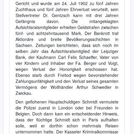
Gericht und wurde am 24. Juli 1902 zu fünf Jahren
Zuchthaus und fünf Jahren Ehrverlust verurteilt, sein
Stellvertreter Dr. Gentzsch kann mit drei Jahren
Gefängnis davon. Die mitangeklagten
Aufsichtsratsmitglieder erhielten Geldstrafen zwischen
fünf- und achtzehntausend Mark. Der Bankrott traf
Aktionäre und breite Bevölkerungsschichten in
Sachsen. Zeitungen berichteten, dass sich noch im
selben Jahr das Aufsichtsratsmitglied der Leipziger
Bank, der Kaufmann Carl Felix Schaeffer, Vater von
vier Kindern und Inhaber der Fa. Berger und Voigt,
wegen Verlust der Honorigkeit erschossen hat.
Ebenso starb durch Freitod wegen bevorstehender
Zahlungsunfähigkeit und den Verlust seines gesamten
Vermögens der Wollhändler Arthur Schwedler in
Zwickau.
Den geflohenen Hauptschuldigen Schmidt vermutete
die Polizei zuerst in London oder bei Freunden in
Belgien. Doch dann kam ein entscheidender Hinweis,
dass der flüchtige Schmidt sich in Paris aufhalten
solle, weil er dorthin schon mehrmals Reisen
unternommen hatte. Der Kasseler Kriminalkommissar