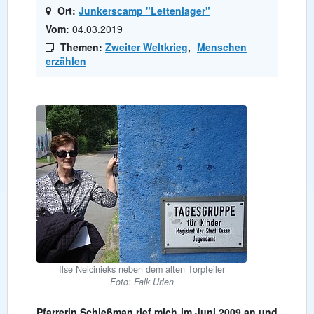
Ort:
Junkerscamp "Lettenlager"
Vom:
04.03.2019
Themen:
Zweiter Weltkrieg
,
Menschen
erzählen
Ilse Neicinieks neben dem alten Torpfeiler
Foto: Falk Urlen
Pfarrerin Schleßman rief mich im Juni 2009 an und