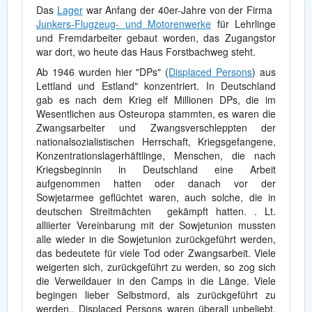
Das
Lager
war Anfang der 40er-Jahre von der Firma
Junkers-Flugzeug- und Motorenwerke
für Lehrlinge
und Fremdarbeiter gebaut worden, das Zugangstor
war dort, wo heute das Haus Forstbachweg steht.
Ab 1946 wurden hier "DPs" (
Displaced Persons
) aus
Lettland und Estland" konzentriert. In Deutschland
gab es nach dem Krieg elf Millionen DPs, die im
Wesentlichen aus Osteuropa stammten, es waren die
Zwangsarbeiter und Zwangsverschleppten der
nationalsozialistischen Herrschaft, Kriegsgefangene,
Konzentrationslagerhäftlinge, Menschen, die nach
Kriegsbeginnin in Deutschland eine Arbeit
aufgenommen hatten oder danach vor der
Sowjetarmee geflüchtet waren, auch solche, die in
deutschen Streitmächten gekämpft hatten. . Lt.
alliierter Vereinbarung mit der Sowjetunion mussten
alle wieder in die Sowjetunion zurückgeführt werden,
das bedeutete für viele Tod oder Zwangsarbeit. Viele
weigerten sich, zurückgeführt zu werden, so zog sich
die Verweildauer in den Camps in die Länge. Viele
begingen lieber Selbstmord, als zurückgeführt zu
werden.. Displaced Persons waren überall unbeliebt,