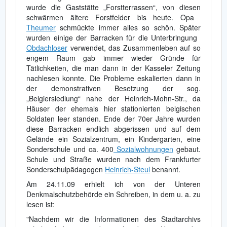
wurde die Gaststätte „Forstterrassen“, von diesen
schwärmen ältere Forstfelder bis heute. Opa
Theumer
schmückte immer alles so schön. Später
wurden einige der Barracken für die Unterbringung
Obdachloser
verwendet, das Zusammenleben auf so
engem Raum gab immer wieder Gründe für
Tätlichkeiten, die man dann in der Kasseler Zeitung
nachlesen konnte. Die Probleme eskalierten dann in
der demonstrativen Besetzung der sog.
„Belgiersiedlung“ nahe der Heinrich-Mohn-Str., da
Häuser der ehemals hier stationierten belgischen
Soldaten leer standen. Ende der 70er Jahre wurden
diese Barracken endlich abgerissen und auf dem
Gelände ein Sozialzentrum, ein Kindergarten, eine
Sonderschule und ca. 400
Sozialwohnungen
gebaut.
Schule und Straße wurden nach dem Frankfurter
Sonderschulpädagogen
Heinrich-Steul
benannt.
Am 24.11.09 erhielt ich von der Unteren
Denkmalschutzbehörde ein Schreiben, in dem u. a. zu
lesen ist:
"Nachdem wir die Informationen des Stadtarchivs