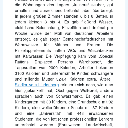
die Wohnungen des Lagers „Junkers“ sauber, gut
erhalten und ausreichend belichtet, aber überbelegt.
In jedem großen Zimmer standen 6 bis 8 Betten, in
jedem kleinen 3 bis 4. Es gab fließend Wasser,
elektrische Beleuchtung, Einzelöfen und dreimal pro
Woche wurde der Müll von deutschen Arbeitern
entsorgt, es gab sogar Gemeinschaftsduschen mit
Warmwasser für Männer und Frauen. Die
Einzelappartements hatten WCs und Waschbecken
mit Kaltwasser. Die Verpflegung kam vom „Special
Rations Displaced Persons Warehouse“, die
Tagesration war 2000 Kalorien, Arbeiter bekamen
3100 Kalorien und unterernährte Kinder, schwangere
und stillende Mütter 324,4 Kalorien extra. Ältere
Siedler vom Lindenberg
erinnern sich noch, wie man
hier „gekunkelt“ hat, Obst gegen Weißbrot, andere
sprachen auch von Schwarzmarkt. Es gab einen
Kindergarten mit 30 Kindern, eine Grundschule mit 92
Kindern, eine weiterführende Schule mit 37 Kindern
und eine „Universität“ mit 448 erwachsenen
Studenten, die von lettischen professionellen Lehrern
unterrichtet wurden (Forstwesen, Landwirtschaft,