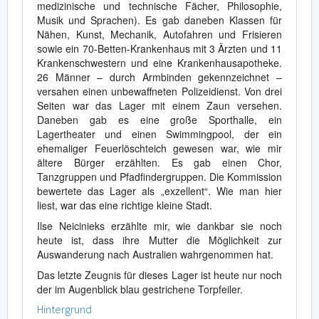
medizinische und technische Fächer, Philosophie,
Musik und Sprachen). Es gab daneben Klassen für
Nähen, Kunst, Mechanik, Autofahren und Frisieren
sowie ein 70-Betten-Krankenhaus mit 3 Ärzten und 11
Krankenschwestern und eine Krankenhausapotheke.
26 Männer – durch Armbinden gekennzeichnet –
versahen einen unbewaffneten Polizeidienst. Von drei
Seiten war das Lager mit einem Zaun versehen.
Daneben gab es eine große Sporthalle, ein
Lagertheater und einen Swimmingpool, der ein
ehemaliger Feuerlöschteich gewesen war, wie mir
ältere Bürger erzählten. Es gab einen Chor,
Tanzgruppen und Pfadfindergruppen. Die Kommission
bewertete das Lager als „exzellent“. Wie man hier
liest, war das eine richtige kleine Stadt.
Ilse Neicinieks erzählte mir, wie dankbar sie noch
heute ist, dass ihre Mutter die Möglichkeit zur
Auswanderung nach Australien wahrgenommen hat.
Das letzte Zeugnis für dieses Lager ist heute nur noch
der im Augenblick blau gestrichene Torpfeiler.
Hintergrund