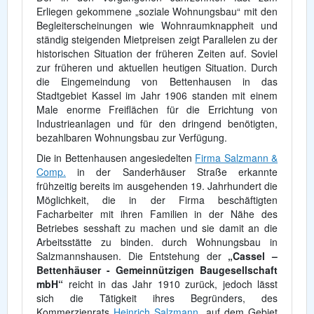
Erliegen gekommene „soziale Wohnungsbau“ mit den
Begleiterscheinungen wie Wohnraumknappheit und
ständig steigenden Mietpreisen zeigt Parallelen zu der
historischen Situation der früheren Zeiten auf. Soviel
zur früheren und aktuellen heutigen Situation. Durch
die Eingemeindung von Bettenhausen in das
Stadtgebiet Kassel im Jahr 1906 standen mit einem
Male enorme Freiflächen für die Errichtung von
Industrieanlagen und für den dringend benötigten,
bezahlbaren Wohnungsbau zur Verfügung.
Die in Bettenhausen angesiedelten
Firma Salzmann &
Comp.
in der Sanderhäuser Straße erkannte
frühzeitig bereits im ausgehenden 19. Jahrhundert die
Möglichkeit, die in der Firma beschäftigten
Facharbeiter mit ihren Familien in der Nähe des
Betriebes sesshaft zu machen und sie damit an die
Arbeitsstätte zu binden. durch Wohnungsbau in
Salzmannshausen. Die Entstehung der
„Cassel –
Bettenhäuser - Gemeinnützigen Baugesellschaft
mbH“
reicht in das Jahr 1910 zurück, jedoch lässt
sich die Tätigkeit ihres Begründers, des
Kommerzienrats
Heinrich Salzmann
, auf dem Gebiet