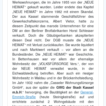
Werkswohnungen, die im Jahre 1955 von der „NEUE
HEIMAT“ gekauft wurden. Leider endete das Kapitel
„NEUE HEIMAT“ im Jahre 1982 mit einem Skandal.
Der aus Kassel stammende Geschäftsführer des
Gewerkschaftskonzerns, Albert Vietor, hatte zu
diesem Zeitpunkt das marode Unternehmen für eine
DM an den Berliner Brotfabrikanten Horst Schlesser
verkauft. Doch die Gläubigerbanken akzeptierten
diesen Deal nicht. Der DGB musste die „NEUE
HEIMAT“ mit Verlust zurückkaufen. Sie wurde liquidiert
und nach Marktwert verkauft – vor allem an die
Bundesländer. Die „NEUE HEIMAT“ war Geschichte.
In Bettenhausen war vor allem der ehemalige
Wohnbesitz der „VOLKSFÜRSORGE Vers.“, der von
der NEUE HEIMAT verwaltet wurde, in der
Eichwaldsiedlung betroffen. Aber auch ein riesiger
Wohnbesitz in Waldau und in der Brückenhofsiedlung.
Im Jahr 1932 nahm die „Casseler Wohnungsfürsorge
GmbH“, aus der später die
GWG der Stadt Kassel
m.b.H
.“ hervorging, die Bautätigkeit an der
General-
Emmich-Straße
(heute Steinigkstraße) auf und
errichtete zunächst 2 Wohngebäude mit den