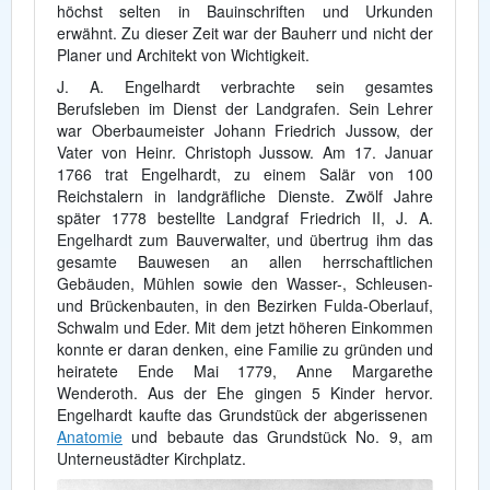
höchst selten in Bauinschriften und Urkunden
erwähnt. Zu dieser Zeit war der Bauherr und nicht der
Planer und Architekt von Wichtigkeit.
J. A. Engelhardt verbrachte sein gesamtes
Berufsleben im Dienst der Landgrafen. Sein Lehrer
war Oberbaumeister Johann Friedrich Jussow, der
Vater von Heinr. Christoph Jussow. Am 17. Januar
1766 trat Engelhardt, zu einem Salär von 100
Reichstalern in landgräfliche Dienste. Zwölf Jahre
später 1778 bestellte Landgraf Friedrich II, J. A.
Engelhardt zum Bauverwalter, und übertrug ihm das
gesamte Bauwesen an allen herrschaftlichen
Gebäuden, Mühlen sowie den Wasser-, Schleusen-
und Brückenbauten, in den Bezirken Fulda-Oberlauf,
Schwalm und Eder. Mit dem jetzt höheren Einkommen
konnte er daran denken, eine Familie zu gründen und
heiratete Ende Mai 1779, Anne Margarethe
Wenderoth. Aus der Ehe gingen 5 Kinder hervor.
Engelhardt kaufte das Grundstück der abgerissenen
Anatomie
und bebaute das Grundstück No. 9, am
Unterneustädter Kirchplatz.