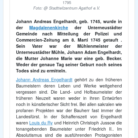
1795
Foto: @ Stadtteilzentrum Agathof e.V.
Johann Andreas Engelhardt, geb. 1745, wurde in
der
Magdalenenkirche
der Unterneustädter
Gemeinde nach Mitteilung der Polizei und
Commercien-Zeitung am 8. Marti 1745 getauft .
Sein Vater war der Mühlenmeister der
Unterneustädter Mühle, Johann Adam Engelhardt,
die Mutter Johanne Marie war eine geb. Becker.
Weder der genaue Tag seiner Geburt noch seines
Todes sind zu ermitteln.
Johann Andreas Engelhardt
gehört zu den früheren
Baumeistern deren Leben und Werke weitgehend
vergessen sind. Die Land- und Hofbaumeister der
früheren Neuzeit waren weder in ihren Entwürfen
noch in künstlerischer Sicht frei. Bei allen sakralen wie
profanen Projekten war der Bauherr fast immer der
Landesfürst. In der Schaffenszeit von Engelhardt
waren
Louis du Ry
und Heinrich Christoph Jussow die
tonangebenden Baumeister unter Friedrich II.. Im
Absolutismus sind die ausführenden Protagonisten