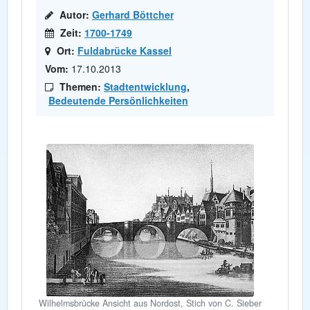
Autor:
Gerhard Böttcher
Zeit:
1700-1749
Ort:
Fuldabrücke Kassel
Vom:
17.10.2013
Themen:
Stadtentwicklung
,
Bedeutende Persönlichkeiten
Wilhelmsbrücke Ansicht aus Nordost, Stich von C. Sieber