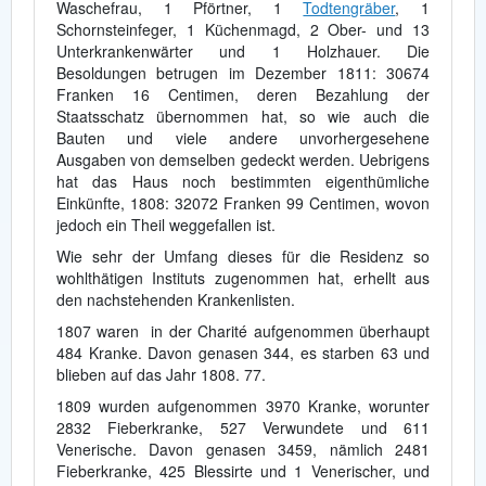
Waschefrau, 1 Pförtner, 1
Todtengräber
, 1
Schornsteinfeger, 1 Küchenmagd, 2 Ober- und 13
Unterkrankenwärter und 1 Holzhauer. Die
Besoldungen betrugen im Dezember 1811: 30674
Franken 16 Centimen, deren Bezahlung der
Staatsschatz übernommen hat, so wie auch die
Bauten und viele andere unvorhergesehene
Ausgaben von demselben gedeckt werden. Uebrigens
hat das Haus noch bestimmten eigenthümliche
Einkünfte, 1808: 32072 Franken 99 Centimen, wovon
jedoch ein Theil weggefallen ist.
Wie sehr der Umfang dieses für die Residenz so
wohlthätigen Instituts zugenommen hat, erhellt aus
den nachstehenden Krankenlisten.
1807 waren in der Charité aufgenommen überhaupt
484 Kranke. Davon genasen 344, es starben 63 und
blieben auf das Jahr 1808. 77.
1809 wurden aufgenommen 3970 Kranke, worunter
2832 Fieberkranke, 527 Verwundete und 611
Venerische. Davon genasen 3459, nämlich 2481
Fieberkranke, 425 Blessirte und 1 Venerischer, und