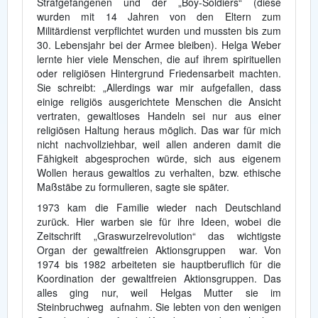
Strafgefangenen und der „Boy-Soldiers“ (diese
wurden mit 14 Jahren von den Eltern zum
Militärdienst verpflichtet wurden und mussten bis zum
30. Lebensjahr bei der Armee bleiben). Helga Weber
lernte hier viele Menschen, die auf ihrem spirituellen
oder religiösen Hintergrund Friedensarbeit machten.
Sie schreibt: „Allerdings war mir aufgefallen, dass
einige religiös ausgerichtete Menschen die Ansicht
vertraten, gewaltloses Handeln sei nur aus einer
religiösen Haltung heraus möglich. Das war für mich
nicht nachvollziehbar, weil allen anderen damit die
Fähigkeit abgesprochen würde, sich aus eigenem
Wollen heraus gewaltlos zu verhalten, bzw. ethische
Maßstäbe zu formulieren, sagte sie später.
1973 kam die Familie wieder nach Deutschland
zurück. Hier warben sie für ihre Ideen, wobei die
Zeitschrift „Graswurzelrevolution“ das wichtigste
Organ der gewaltfreien Aktionsgruppen war. Von
1974 bis 1982 arbeiteten sie hauptberuflich für die
Koordination der gewaltfreien Aktionsgruppen. Das
alles ging nur, weil Helgas Mutter sie im
Steinbruchweg aufnahm. Sie lebten von den wenigen