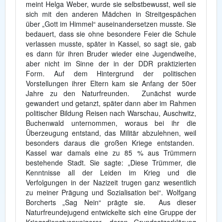
meint Helga Weber, wurde sie selbstbewusst, weil sie
sich mit den anderen Mädchen in Streitgespächen
über „Gott im Himmel“ auseinandersetzen musste. Sie
bedauert, dass sie ohne besondere Feier die Schule
verlassen musste, später in Kassel, so sagt sie, gab
es dann für ihren Bruder wieder eine Jugendweihe,
aber nicht im Sinne der in der DDR praktizierten
Form. Auf dem Hintergrund der politischen
Vorstellungen ihrer Eltern kam sie Anfang der 50er
Jahre zu den Naturfreunden. Zunächst wurde
gewandert und getanzt, später dann aber im Rahmen
politischer Bildung Reisen nach Warschau, Auschwitz,
Buchenwald unternommen, woraus bei ihr die
Überzeugung entstand, das Militär abzulehnen, weil
besonders daraus die großen Kriege entstanden.
Kassel war damals eine zu 85 % aus Trümmern
bestehende Stadt. Sie sagte: „Diese Trümmer, die
Kenntnisse all der Leiden im Krieg und die
Verfolgungen in der Nazizeit trugen ganz wesentlich
zu meiner Prägung und Sozialisation bei“. Wolfgang
Borcherts „Sag Nein“ prägte sie. Aus dieser
Naturfreundejugend entwickelte sich eine Gruppe der