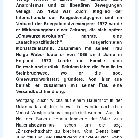
Anarchismus und zu libertären Bewegungen
verlegt. Ab 1958 war Zucht Mitglied der
Internationale der Kriegsdienstgegner und im
Verband der Kriegsdienstverweigerer. 1972 wurde
er Mitherausgeber einer Zeitung, die sich später
„Graswurzelrevolution“ nannte, eine
„anarchopazifistisch“ ausgerichteten
Monatszeitschrift. Zusammen mit seiner Frau
Helga Weber lebte er von 1965 an 8 Jahre in
England, 1973 kehrte die Familie nach
Deutschland zurück. Seitdem lebte die Familie im
Steinbruchweg, wo er die sog.
Graswurzelwerkstatt gründete. Von hier aus
betrieb er zusammen mit seiner Frau eine
Versandbuchhandlung.
Wolfgang Zucht wuchs auf einem Bauernhof in der
Uckermark auf, hierhin war die Familie nach dem
Verlust Westpreußens umgesiedelt worden. Aus der
Not der Bauern heraus tendierte der Vater zum
Nationalsozialismus, schon um die sog.
„Zinsknechtschaft“ zu brechen. Vom Dienst beim
Jungvolk und der Hitlerjugend drückte er sich, wann