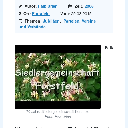
Autor:
Falk Urlen
Zeit:
2006
Ort:
Forstfeld
Vom:
29.03.2015
Themen:
Jubiläen
,
Parteien, Vereine
und Verbände
Falk
70 Jahre Siedlergemeinschaft Forstfeld
Foto: Falk Urlen