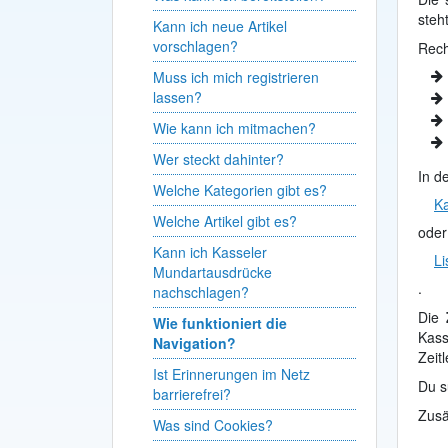
steht
Kann ich neue Artikel
vorschlagen?
Rech
Muss ich mich registrieren
lassen?
Wie kann ich mitmachen?
Wer steckt dahinter?
In d
Welche Kategorien gibt es?
Ka
Welche Artikel gibt es?
oder
Kann ich Kasseler
Li
Mundartausdrücke
.
nachschlagen?
Die
Wie funktioniert die
Kass
Navigation?
Zeitl
Ist Erinnerungen im Netz
Du s
barrierefrei?
Zusä
Was sind Cookies?