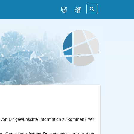
ie von Dir gewünschte Information zu kommen? Wir
igt. Ganz oben findest Du dort eine Lupe in dem