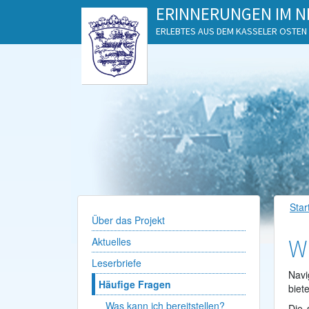
ERINNERUNGEN IM N
ERLEBTES AUS DEM KASSELER OSTEN
Star
Über das Projekt
Wi
Aktuelles
Leserbriefe
Navi
Häufige Fragen
biet
Was kann ich bereitstellen?
Die